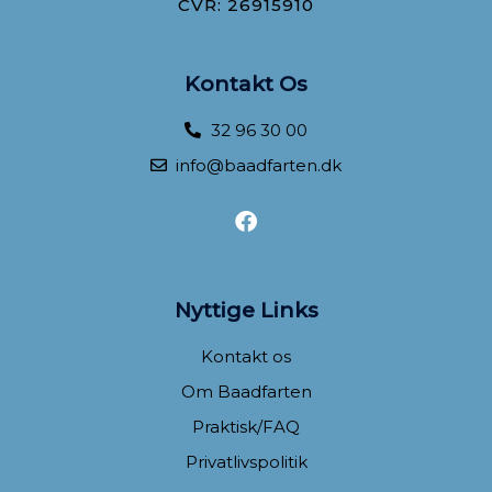
CVR: 26915910
Kontakt Os
32 96 30 00
info@baadfarten.dk
F
a
c
e
b
Nyttige Links
o
o
Kontakt os
k
Om Baadfarten
Praktisk/FAQ
Privatlivspolitik